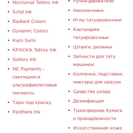
Ручки-держатели
Nocturnal Tattoo Ink
Наконечники
Solid Ink
Иглы татуировочные
Radiant Colors
Картриджи
Dynamic Colors
татуировочные
Kuro Sumi
Штанги, резинки
КРАСКА Tattoo Ink
Запчасти для тату
Gallery Ink
машинок
NE Pigments -
Колпачки, подставки,
светящиеся
миксеры для краски
ультрафиолетовые
Средства ухода
пигменты
Дезинфекция
Тара под краску
Трансферная бумага
Panthera Ink
и принадлежности
Искусственная кожа