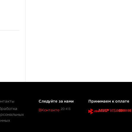
KOKKAI Sumi
ещё 11
Татуировочное
оборудование
Татуировочные наборы
Татуировочные машинки
Источники питания
Педали, клип-корды
Барьерная защита
ещё 13
Перманентный макияж,
татуаж
онтакты
Следуйте за нами
Принимаем к оплате
бработка
Пигменты для татуажа
20 413
ВКонтакте
ерсональных
Машинки для
анных
дермопигментации
Картриджи для перманента