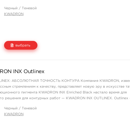
озиции.
Черный / Теневой
KWADRON
выбрать
Цена
Количество
ON INX Outlinex
650 руб.
купить
INEX: АБСОЛЮТНАЯ ТОЧНОСТЬ КОНТУРА Компания KWADRON, извес
1 700 руб.
купить
сным стремлением к качеству, представляет новую эру в искусстве та
2 400 руб.
купить
юционного пигмента KWADRON INX Enriched Black настало время для
го решения для контурных работ — KWADRON INX OUTLINEX. Outlinex
й чёрный оттенок с нейтральным хара ...
Черный / Теневой
KWADRON