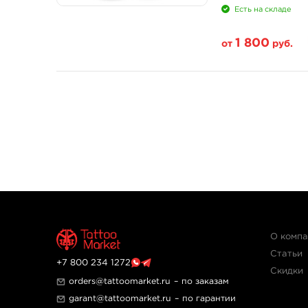
Есть на складе
1 800
от
руб.
Свойство
4 унции - 120 мл
8 унций - 240 мл
О комп
Статьи
+7 800 234 1272
Скидки
orders@tattoomarket.ru
– по заказам
garant@tattoomarket.ru
– по гарантии