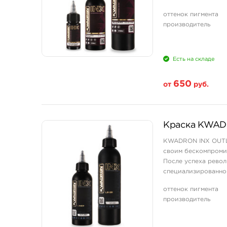
драматичность комп
оттенок пигмента
Подх ...
производитель
Есть на складе
650
от
руб.
Свойство
Краска KWADR
1 унция - 30 мл
KWADRON INX OUTL
4 унции - 120 мл
своим бескомпромис
8 унций - 240 мл
После успеха револ
специализированно
насыщенный глубоки
оттенок пигмента
производитель