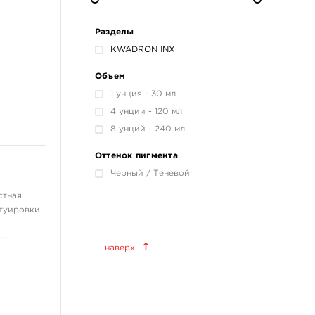
Разделы
KWADRON INX
Объем
1 унция - 30 мл
4 унции - 120 мл
8 унций - 240 мл
Оттенок пигмента
Черный / Теневой
тная
туировки.
Краски татуировочные
 —
наверх
World Famous Tattoo Ink
KWADRON INX
Allegory Ink
Xtreme Ink