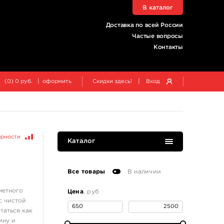
В каталог
Доставка по всей России
Частые вопросы
Контакты
|
|
(
0
)
0
руб.
оформить
Скидки здесь!
Вход
ярности
Каталог
Все товары
В наличии
метного
Цена
, руб
с чистой
таться как
ину и