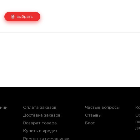
выбрать
Цена
Количество
1 800 руб.
купить
2 500 руб.
купить
ании
Оплата заказов
Частые вопросы
К
Доставка заказов
Отзывы
О
п
Возврат товара
Блог
д
Купить в кредит
Ремонт тату-машинок