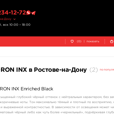
234-12-72
-на-Дону
, вск 10:00 – 18:00
(0)
|
показать
RON INX в Ростове-на-Дону
(
2
)
по попул
ON INX Enriched Black
асыщенный глубокий чёрный оттенок с нейтральным характером, без за
 коричневые ноты. Тон максимально тёмный и плотный по восприятию, 
и выраженной контрастностью. В зависимости от освещения может чи
матовый чёрный либо как чуть более «чернильный», подчёркивая глуб