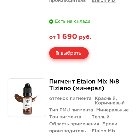
производитель
Etalon Mix
Есть на складе
1 690
от
руб.
выбрать
Свойство
5 мл
1/2 унции - 15 мл
Пигмент Etalon Mix №8
Цена
1 690 руб.
3 290 руб.
Tiziano (минерал)
Количество
купить
купить
оттенок пигмента
Красный,
Коричневый
Тип PMU пигмента
Минеральные
Тон пигмента
Теплый
Область применения
Брови
производитель
Etalon Mix