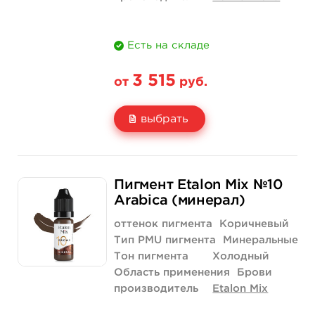
Есть на складе
3 515
от
руб.
выбрать
Свойство
1/2 унции - 15 мл
Пигмент Etalon Mix №10
Цена
3 515 руб.
Arabica (минерал)
Количество
купить
оттенок пигмента
Коричневый
Тип PMU пигмента
Минеральные
Тон пигмента
Холодный
Область применения
Брови
производитель
Etalon Mix