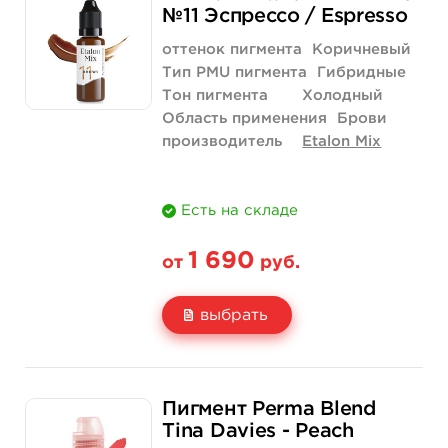
Цена
3 040 руб.
№11 Эспрессо / Espresso
Количество
купить
оттенок пигмента
Коричневый
Тип PMU пигмента
Гибридные
Тон пигмента
Холодный
Область применения
Брови
производитель
Etalon Mix
Есть на складе
1 690
от
руб.
выбрать
Свойство
5 мл
1/2 унции - 15 мл
Пигмент Perma Blend
Цена
1 690 руб.
3 290 руб.
Tina Davies - Peach