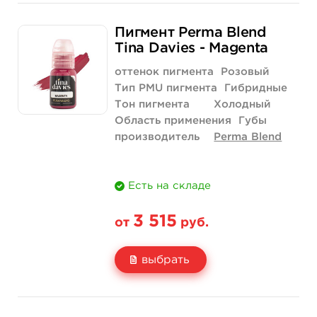
Свойство
1/2 унции - 15 мл
Пигмент Perma Blend
Цена
3 515 руб.
Tina Davies - Magenta
Количество
купить
оттенок пигмента
Розовый
Тип PMU пигмента
Гибридные
Тон пигмента
Холодный
Область применения
Губы
производитель
Perma Blend
Есть на складе
3 515
от
руб.
выбрать
Свойство
1/2 унции - 15 мл