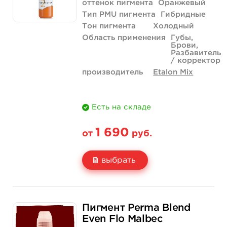
оттенок пигмента
Оранжевый
Тип PMU пигмента
Гибридные
Тон пигмента
Холодный
Область применения
Губы,
Брови,
Разбавитель
/ корректор
производитель
Etalon Mix
Есть на складе
1 690
от
руб.
выбрать
Свойство
5 мл
1/2 унции - 15 мл
Пигмент Perma Blend
Цена
1 690 руб.
3 290 руб.
Even Flo Malbec