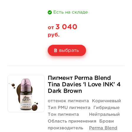
Есть на складе
3 040
от
руб.
выбрать
Свойство
1/2 унции - 15 мл
Пигмент Perma Blend
Цена
3 040 руб.
Tina Davies 'I Love INK' 4
Dark Brown
Количество
купить
оттенок пигмента
Коричневый
Тип PMU пигмента
Гибридные
Тон пигмента
Нейтральный
Область применения
Брови
производитель
Perma Blend