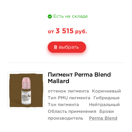
Есть на складе
3 515
от
руб.
выбрать
Свойство
1/2 унции - 15 мл
Пигмент Perma Blend
Цена
3 515 руб.
Mallard
Количество
купить
оттенок пигмента
Коричневый
Тип PMU пигмента
Гибридные
Тон пигмента
Нейтральный
Область применения
Брови
производитель
Perma Blend