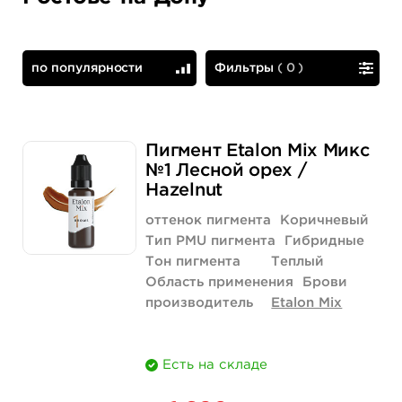
по популярности
Фильтры
(
0
)
по популярности
сначала дешевые
Пигмент Etalon Mix Микс
№1 Лесной орех /
Hazelnut
оттенок пигмента
Коричневый
Тип PMU пигмента
Гибридные
Тон пигмента
Теплый
Область применения
Брови
производитель
Etalon Mix
Есть на складе