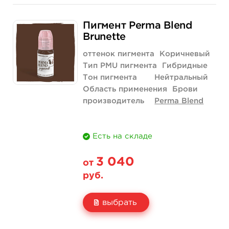
Свойство
5 мл
1/2 унции - 15 мл
Пигмент Perma Blend
Цена
1 690 руб.
3 290 руб.
Brunette
Количество
купить
купить
оттенок пигмента
Коричневый
Тип PMU пигмента
Гибридные
Тон пигмента
Нейтральный
Область применения
Брови
производитель
Perma Blend
Есть на складе
3 040
от
руб.
выбрать