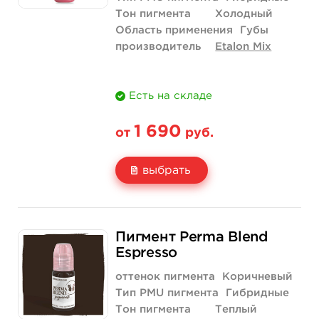
Тон пигмента
Холодный
Область применения
Губы
производитель
Etalon Mix
Есть на складе
1 690
от
руб.
выбрать
Свойство
5 мл
1/2 унции - 15 мл
Пигмент Perma Blend
Цена
1 690 руб.
3 290 руб.
Espresso
Количество
купить
купить
оттенок пигмента
Коричневый
Тип PMU пигмента
Гибридные
Тон пигмента
Теплый