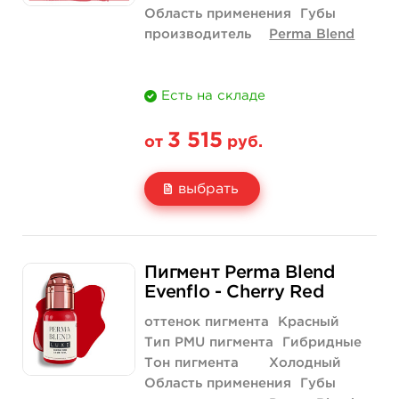
Область применения
Губы
производитель
Perma Blend
Есть на складе
3 515
от
руб.
выбрать
Свойство
1/2 унции - 15 мл
Пигмент Perma Blend
Цена
3 515 руб.
Evenflo - Cherry Red
Количество
купить
оттенок пигмента
Красный
Тип PMU пигмента
Гибридные
Тон пигмента
Холодный
Область применения
Губы