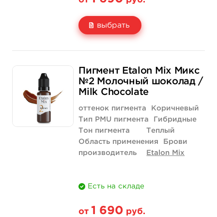
от
руб.
выбрать
Свойство
5 мл
1/2 унции - 15 мл
Пигмент Etalon Mix Микс
Цена
1 690 руб.
3 290 руб.
№2 Молочный шоколад /
Milk Chocolate
Количество
купить
купить
оттенок пигмента
Коричневый
Тип PMU пигмента
Гибридные
Тон пигмента
Теплый
Область применения
Брови
производитель
Etalon Mix
Есть на складе
1 690
от
руб.