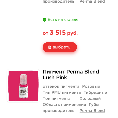
производитель
Perma Blend
Есть на складе
3 515
от
руб.
выбрать
Свойство
1/2 унции - 15 мл
Пигмент Perma Blend
Цена
3 515 руб.
Lush Pink
Количество
купить
оттенок пигмента
Розовый
Тип PMU пигмента
Гибридные
Тон пигмента
Холодный
Область применения
Губы
производитель
Perma Blend