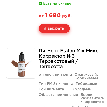
Есть на складе
1 690
от
руб.
выбрать
Свойство
5 мл
1/3 унции - 10 мл
Пигмент Etalon Mix Микс
Цена
1 690 руб.
2 990 руб.
Корректор №3
Терракотовый /
Количество
купить
купить
Terracotta
оттенок пигмента
Оранжевый,
Коричневый
Тип PMU пигмента
Гибридные
Тон пигмента
Холодный
Область применения
Брови,
Разбавитель
/ корректор