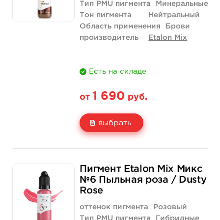
Тип PMU пигмента
Минеральные
Тон пигмента
Нейтральный
Область применения
Брови
производитель
Etalon Mix
Есть на складе
1 690
от
руб.
выбрать
Свойство
5 мл
1/3 унции - 10 мл
Пигмент Etalon Mix Микс
Цена
1 690 руб.
2 990 руб.
№6 Пыльная роза / Dusty
Rose
Количество
купить
купить
оттенок пигмента
Розовый
Тип PMU пигмента
Гибридные