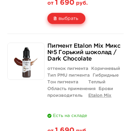
1 690
от
руб.
выбрать
Свойство
5 мл
1/2 унции - 15 мл
Пигмент Etalon Mix Микс
Цена
1 690 руб.
3 290 руб.
№5 Горький шоколад /
Dark Chocolate
Количество
купить
купить
оттенок пигмента
Коричневый
Тип PMU пигмента
Гибридные
Тон пигмента
Теплый
Область применения
Брови
производитель
Etalon Mix
Есть на складе
1 690