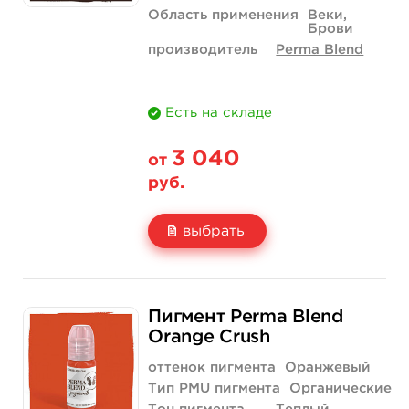
Область применения
Веки,
Брови
производитель
Perma Blend
Есть на складе
3 040
от
руб.
выбрать
Свойство
1/2 унции - 15 мл
Пигмент Perma Blend
Цена
3 040 руб.
Orange Crush
Количество
купить
оттенок пигмента
Оранжевый
Тип PMU пигмента
Органические