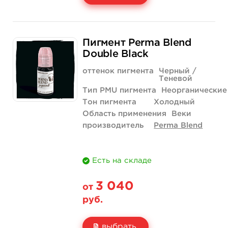
Свойство
5 мл
1/2 унции - 15 мл
Пигмент Perma Blend
Цена
1 690 руб.
3 290 руб.
Double Black
Количество
купить
купить
оттенок пигмента
Черный /
Теневой
Тип PMU пигмента
Неорганические
Тон пигмента
Холодный
Область применения
Веки
производитель
Perma Blend
Есть на складе
3 040
от
руб.
выбрать