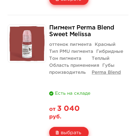
Свойство
1/2 унции - 15 мл
Пигмент Perma Blend
Цена
3 040 руб.
Sweet Melissa
Количество
купить
оттенок пигмента
Красный
Тип PMU пигмента
Гибридные
Тон пигмента
Теплый
Область применения
Губы
производитель
Perma Blend
Есть на складе
3 040
от
руб.
выбрать