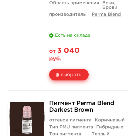
Область применения
Веки,
Брови
производитель
Perma Blend
Есть на складе
3 040
от
руб.
выбрать
Свойство
1/2 унции - 15 мл
Пигмент Perma Blend
Цена
3 040 руб.
Darkest Brown
Количество
купить
оттенок пигмента
Коричневый
Тип PMU пигмента
Гибридные
Тон пигмента
Теплый