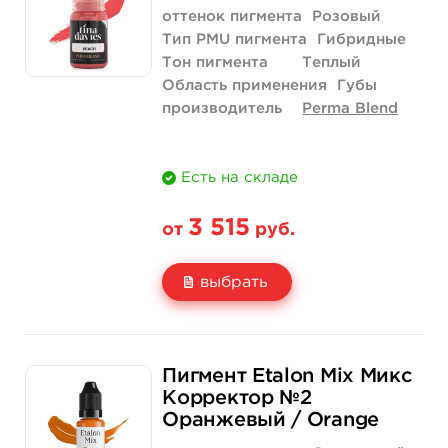
Количество
купить
купить
оттенок пигмента
Розовый
Тип PMU пигмента
Гибридные
Тон пигмента
Теплый
Область применения
Губы
производитель
Perma Blend
Есть на складе
3 515
от
руб.
выбрать
Свойство
1/2 унции - 15 мл
Пигмент Etalon Mix Микс
Цена
3 515 руб.
Корректор №2
Оранжевый / Orange
Количество
купить