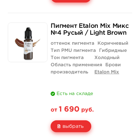
Свойство
1/2 унции - 15 мл
Пигмент Etalon Mix Микс
Цена
3 040 руб.
№4 Русый / Light Brown
Количество
купить
оттенок пигмента
Коричневый
Тип PMU пигмента
Гибридные
Тон пигмента
Холодный
Область применения
Брови
производитель
Etalon Mix
Есть на складе
1 690
от
руб.
выбрать