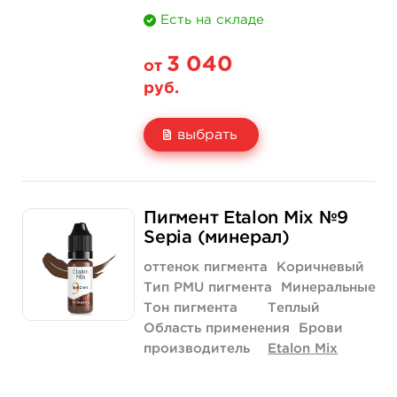
Есть на складе
3 040
от
руб.
выбрать
Свойство
1/2 унции - 15 мл
Пигмент Etalon Mix №9
Цена
3 040 руб.
Sepia (минерал)
Количество
купить
оттенок пигмента
Коричневый
Тип PMU пигмента
Минеральные
Тон пигмента
Теплый
Область применения
Брови
производитель
Etalon Mix