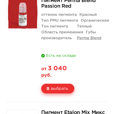
Пигмент Perma Blend
Цена
3 515 руб.
Passion Red
Количество
купить
оттенок пигмента
Красный
Тип PMU пигмента
Органические
Тон пигмента
Теплый
Область применения
Губы
производитель
Perma Blend
Есть на складе
3 040
от
руб.
выбрать
Свойство
1/2 унции - 15 мл
Пигмент Etalon Mix Микс