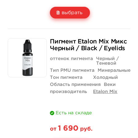
выбрать
Свойство
5 мл
1/2 унции - 15 мл
Пигмент Etalon Mix Микс
Цена
1 690 руб.
3 290 руб.
Черный / Black / Eyelids
Количество
купить
купить
оттенок пигмента
Черный /
Теневой
Тип PMU пигмента
Минеральные
Тон пигмента
Холодный
Область применения
Веки
производитель
Etalon Mix
Есть на складе
1 690
от
руб.