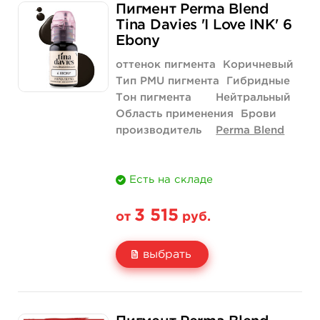
Пигмент Perma Blend
Цена
3 515 руб.
Tina Davies 'I Love INK' 6
Ebony
Количество
купить
оттенок пигмента
Коричневый
Тип PMU пигмента
Гибридные
Тон пигмента
Нейтральный
Область применения
Брови
производитель
Perma Blend
Есть на складе
3 515
от
руб.
выбрать
Свойство
1/2 унции - 15 мл