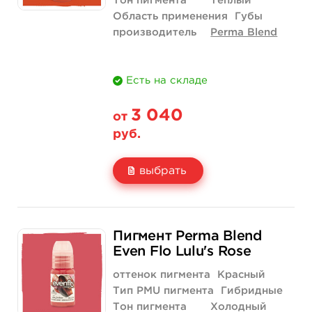
Тон пигмента
Теплый
Область применения
Губы
производитель
Perma Blend
Есть на складе
3 040
от
руб.
выбрать
Свойство
1/2 унции - 15 мл
Пигмент Perma Blend
Цена
3 040 руб.
Even Flo Lulu's Rose
Количество
купить
оттенок пигмента
Красный
Тип PMU пигмента
Гибридные
Тон пигмента
Холодный