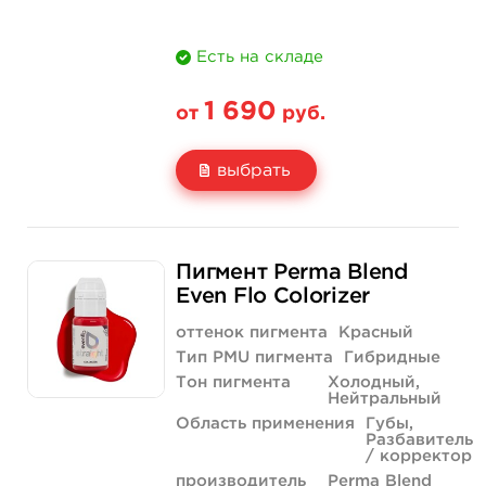
Есть на складе
1 690
от
руб.
выбрать
Свойство
5 мл
1/3 унции - 10 мл
Пигмент Perma Blend
Цена
1 690 руб.
2 990 руб.
Even Flo Colorizer
Количество
купить
купить
оттенок пигмента
Красный
Тип PMU пигмента
Гибридные
Тон пигмента
Холодный,
Нейтральный
Область применения
Губы,
Разбавитель
/ корректор
производитель
Perma Blend