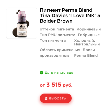
Свойство
1/2 унции - 15 мл
Пигмент Perma Blend
Цена
3 040 руб.
Tina Davies 'I Love INK' 5
Bolder Brown
Количество
купить
оттенок пигмента
Коричневый
Тип PMU пигмента
Гибридные
Тон пигмента
Холодный,
Нейтральный
Область применения
Брови
производитель
Perma Blend
Есть на складе
3 515
от
руб.
выбрать