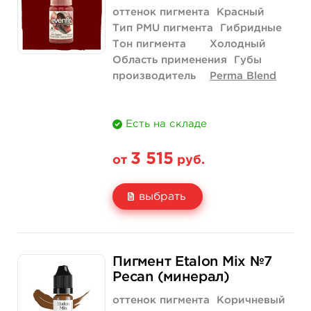
Количество
купить
купить
оттенок пигмента
Красный
Тип PMU пигмента
Гибридные
Тон пигмента
Холодный
Область применения
Губы
производитель
Perma Blend
Есть на складе
3 515
от
руб.
выбрать
Свойство
1/2 унции - 15 мл
Пигмент Etalon Mix №7
Цена
3 515 руб.
Pecan (минерал)
Количество
купить
оттенок пигмента
Коричневый