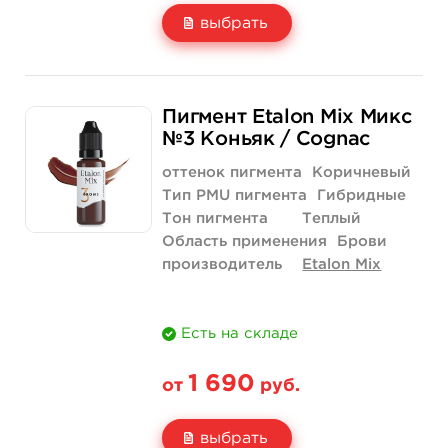
выбрать
Свойство
5 мл
1/2 унции - 15 мл
Пигмент Etalon Mix Микс
Цена
1 690 руб.
3 290 руб.
№3 Коньяк / Cognac
Количество
купить
купить
оттенок пигмента
Коричневый
Тип PMU пигмента
Гибридные
Тон пигмента
Теплый
Область применения
Брови
производитель
Etalon Mix
Есть на складе
1 690
от
руб.
выбрать