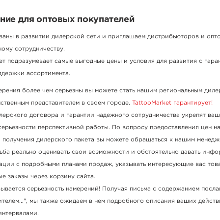
ие для оптовых покупателей
ваны в развитии дилерской сети и приглашаем дистрибьюторов и опт
ному сотрудничеству.
т подразумевает самые выгодные цены и условия для развития с гара
ддержки ассортимента.
ерения более чем серьезны вы можете стать нашим региональным дил
нственным представителем в своем городе.
TattooMarket гарантирует!
лерского договора и гарантии надежного сотрудничества укрепят ва
серьезности перспективной работы. По вопросу предоставления цен на
и получения дилерского пакета вы можете обращаться к нашим менедж
ьба реально оценивать свои возможности и обстоятельно давать инф
ации с подробными планами продаж, указывать интересующие вас тов
е заказы через корзину сайта.
зывается серьезность намерений! Получая письма с содержанием посла
ителем...", мы также ожидаем в нем подробного описания ваших дейст
интервалами.