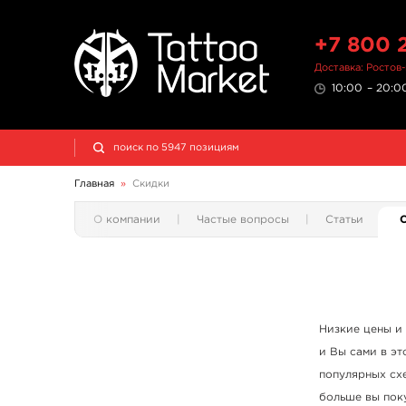
+7 800 
Доставка: Ростов
10:00 – 20:00
Главная
»
Скидки
О компании
Частые вопросы
Статьи
Низкие цены и 
и Вы сами в эт
популярных сх
больше вы поку