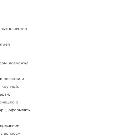
овых клиентов
нтией
ером,
возможно
ши позиции и
 крупный,
ерам.
ормацию о
ары, оформлять
одержанием
му вопросу