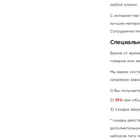
любой клиент.
С интернет-маг
лучшие материа
Сотрудничеств
Специальн
Время от врем
товаров или же
Мы ввели систе
напрямую зави
Вы получает
10%
при общ
Скидка закр
*
скидка действ
дополнительную
наборов тату п