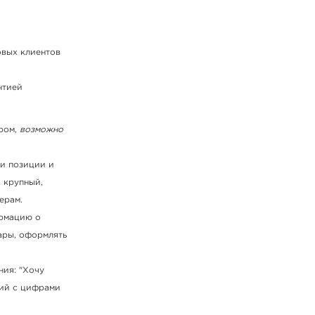
овых клиентов
нтией
ером,
возможно
ши позиции и
 крупный,
ерам.
ормацию о
ары, оформлять
ния: "Хочу
вий с цифрами