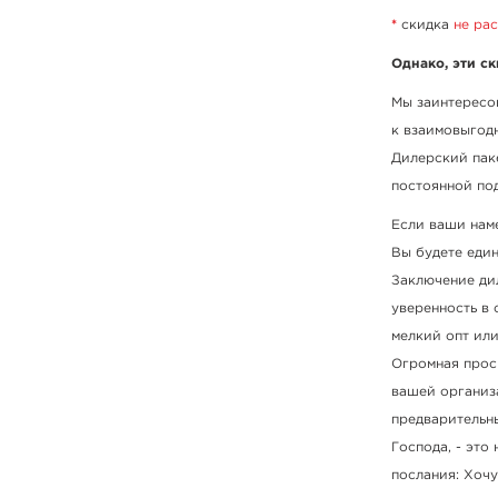
*
скидка
не ра
Однако, эти с
Мы заинтересо
к взаимовыгод
Дилерский паке
постоянной по
Если ваши нам
Вы будете еди
Заключение ди
уверенность в 
мелкий опт ил
Огромная прос
вашей организ
предварительны
Господа, - это
послания: Хочу