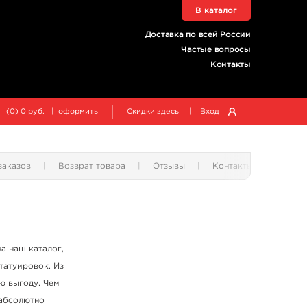
В каталог
Доставка по всей России
Частые вопросы
Контакты
|
|
(
0
)
0
руб.
оформить
Скидки здесь!
Вход
заказов
Возврат товара
Отзывы
Контакты
на наш каталог,
 татуировок. Из
ю выгоду. Чем
 абсолютно