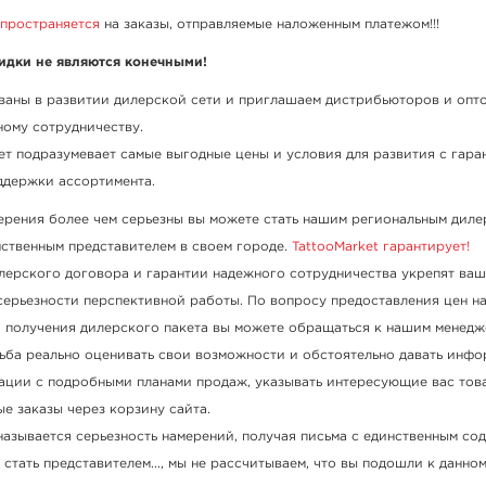
спространяется
на заказы, отправляемые наложенным платежом!!!
кидки не являются конечными!
ваны в развитии дилерской сети и приглашаем дистрибьюторов и опт
ному сотрудничеству.
т подразумевает самые выгодные цены и условия для развития с гара
ддержки ассортимента.
ерения более чем серьезны вы можете стать нашим региональным дил
нственным представителем в своем городе.
TattooMarket гарантирует!
лерского договора и гарантии надежного сотрудничества укрепят ва
серьезности перспективной работы. По вопросу предоставления цен на
и получения дилерского пакета вы можете обращаться к нашим менедж
ьба реально оценивать свои возможности и обстоятельно давать инф
ации с подробными планами продаж, указывать интересующие вас тов
е заказы через корзину сайта.
 называется серьезность намерений, получая письма с единственным с
 стать представителем..., мы не рассчитываем, что вы подошли к данно