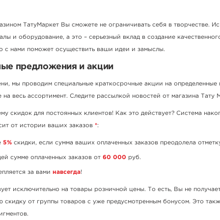
азином ТатуМаркет Вы сможете не ограничивать себя в творчестве. Ис
лы и оборудование, а это – серьезный вклад в создание качественног
о с нами поможет осуществить ваши идеи и замыслы.
ые предложения и акции
ени, мы проводим специальные краткосрочные акции на определенные
 на весь ассортимент. Следите рассылкой новостей от магазина Тату 
му скидок для постоянных клиентов! Как это действует? Система нако
сит от истории ваших заказов
*
:
е
5%
скидки, если сумма ваших оплаченных заказов преодолела отмет
ей сумме оплаченных заказов от
60 000
руб.
епляется за вами
навсегда
!
ует исключительно на товары розничной цены. То есть, Вы не получае
 скидку от группы товаров с уже предусмотренным бонусом. Это такж
игментов.