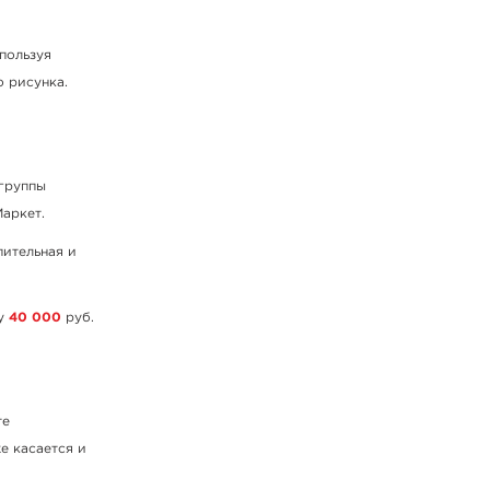
пользуя
о рисунка.
 группы
Маркет.
пительная и
ку
40 000
руб.
те
е касается и