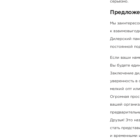
серьезно.
Предложен
Мы заинтересо
к взаимовыгод
Дилерский паке
постоянной по
Если ваши нам
Вы будете еди
Заключение ди
уверенность в 
мелкий опт ил
Огромная прос
вашей организ
предварительны
Друзья! Это на
стать представ
и временными 