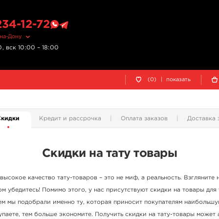
234-12-72
-на-Дону
, вск 10:00 – 18:00
(0)
|
показать
Скидки
Кредит и рассрочка
Оплата заказов
Доставка 
Скидки на тату товары
высокое качество тату-товаров – это не миф, а реальность. Взгляните 
ом убедитесь! Помимо этого, у нас присутствуют скидки на товары для
ем мы подобрали именно ту, которая приносит покупателям наибольшу
паете, тем больше экономите. Получить скидки на тату-товары может