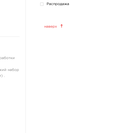
Распродажа
Краски татуировочные
наверх
World Famous Tattoo Ink
KWADRON INX
Allegory Ink
Xtreme Ink
оработки
KOKKAI Sumi
ский набор
ещё 11
) .
Татуировочное
оборудование
Татуировочные наборы
Татуировочные машинки
Источники питания
Педали, клип-корды
Барьерная защита