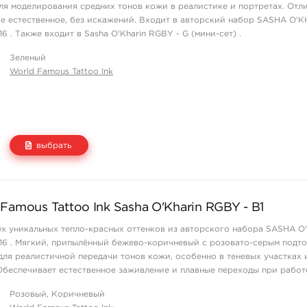
ля моделирования средних тонов кожи в реалистике и портретах. Отл
е естественное, без искажений. Входит в авторский набор SASHA O'
16 . Также входит в Sasha O'Kharin RGBY - G (мини-сет) .
Зеленый
World Famous Tattoo Ink
выбрать
Цена
Количество
Famous Tattoo Ink Sasha O'Kharin RGBY - B1
1 550 руб.
купить
ёх уникальных тепло-красных оттенков из авторского набора SASHA O
 16 . Мягкий, припылённый бежево-коричневый с розовато-серым подто
для реалистичной передачи тонов кожи, особенно в теневых участках
Обеспечивает естественное заживление и плавные переходы при работ
тичной техник ...
Розовый, Коричневый