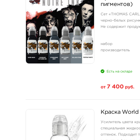
1 унция - 30 мл
пигментов)
Сет «THOMAS CARLI 
черно-белых рисунк
Не содержит проду
набор
производитель
Есть на складе
7 400
от
руб.
Свойство
Краска World 
1 унция - 30 мл
Усилитель цвета кра
4 унции - 120 мл
специальная жидкост
оттенок. Подходит 