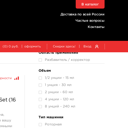
В каталог
Разделы
Краски татуировочные »
Доставка по всей России
World Famous Tattoo Ink
Частые вопросы
Краски татуировочные » Тара
Контакты
под краску
Распродажа » Пигменты
Распродажа » Разное
|
|
(
0
)
0
руб.
оформить
Скидки здесь!
Вход
Область применения
Разбавитель / корректор
Объем
1/2 унции - 15 мл
ярности
1 унция - 30 мл
2 унции - 60 мл
Set (16
4 унции - 120 мл
8 унций - 240 мл
на,
Тип машинки
ю вашу
Роторная
ъемными