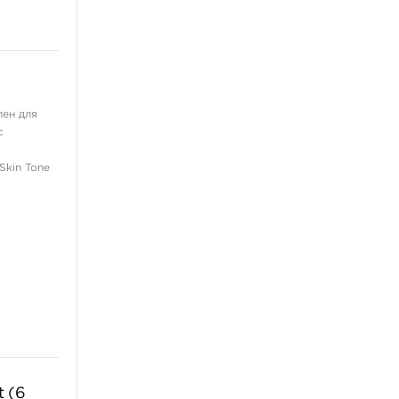
лен для
с
Skin Tone
t (6