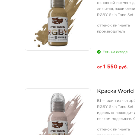
основной пигмент д
ложится, заживлени
RGBY Skin Tone Set 
оттенок пигмента
производитель
Есть на складе
1 550
от
руб.
Свойство
Краска World 
1 унция - 30 мл
B1 — один из четыр
RGBY Skin Tone Set
идеально подходит 
мягком моделинге. 
портретной и реалис
оттенок пигмента