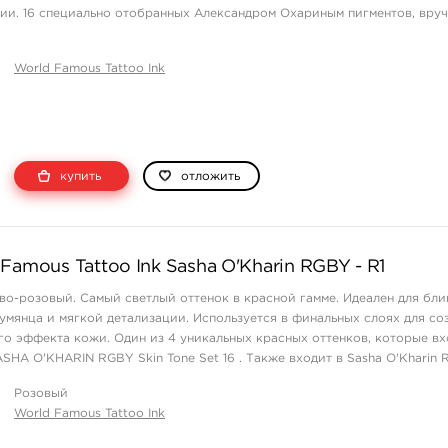
ии. 16 специально отобранных Александром Охариным пигментов, вру
дших строжайший контроль каче ...
World Famous Tattoo Ink
купить
отложить
Famous Tattoo Ink Sasha O'Kharin RGBY - R1
ово-розовый. Самый светлый оттенок в красной гамме. Идеален для бли
румянца и мягкой детализации. Используется в финальных слоях для со
го эффекта кожи. Один из 4 уникальных красных оттенков, которые вх
SHA O'KHARIN RGBY Skin Tone Set 16 . Также входит в Sasha O'Kharin 
Розовый
World Famous Tattoo Ink