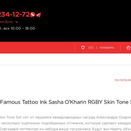
234-12-72
-на-Дону
, вск 10:00 – 18:00
(0)
|
показать
по попул
Famous Tattoo Ink Sasha O'Kharin RGBY Skin Tone 
in Tone Set сет от лауреата международных наград Александра Охари
 несколько тщательно подобранных оттенков, которые сделают кажду
Благодаря пигментам из набора ваши татуировки будут выглядеть об