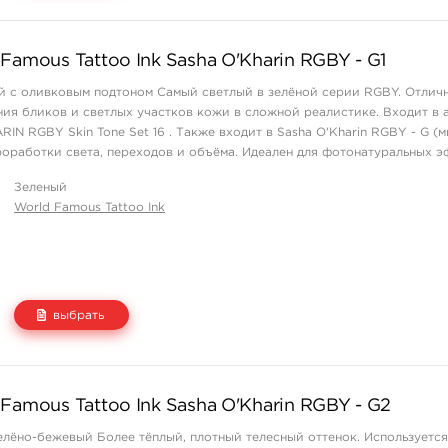
Цена
Количество
Famous Tattoo Ink Sasha O'Kharin RGBY - G1
1 550 руб.
купить
й с оливковым подтоном Самый светлый в зелёной серии RGBY. Отлич
ния бликов и светлых участков кожи в сложной реалистике. Входит в 
N RGBY Skin Tone Set 16 . Также входит в Sasha O'Kharin RGBY - G (ми
роработки света, переходов и объёма. Идеален для фотонатуральных 
йном ...
Зеленый
World Famous Tattoo Ink
выбрать
Цена
Количество
Famous Tattoo Ink Sasha O'Kharin RGBY - G2
1 550 руб.
купить
елёно-бежевый Более тёплый, плотный телесный оттенок. Используется