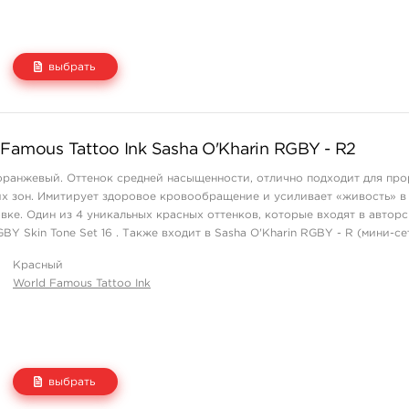
выбрать
Цена
Количество
Famous Tattoo Ink Sasha O'Kharin RGBY - R2
1 550 руб.
купить
оранжевый. Оттенок средней насыщенности, отлично подходит для пр
их зон. Имитирует здоровое кровообращение и усиливает «живость» в
вке. Один из 4 уникальных красных оттенков, которые входят в автор
 Skin Tone Set 16 . Также входит в Sasha O'Kharin RGBY - R (мини-сет
Красный
World Famous Tattoo Ink
выбрать