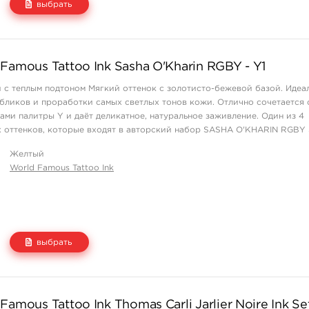
выбрать
Цена
Количество
Famous Tattoo Ink Sasha O'Kharin RGBY - Y1
1 550 руб.
купить
 с теплым подтоном Мягкий оттенок с золотисто-бежевой базой. Идеа
 бликов и проработки самых светлых тонов кожи. Отлично сочетается 
ами палитры Y и даёт деликатное, натуральное заживление. Один из 4
 оттенков, которые входят в авторский набор SASHA O'KHARIN RGBY 
 в Sasha O'Kharin R ...
Желтый
World Famous Tattoo Ink
выбрать
Цена
Количество
amous Tattoo Ink Thomas Carli Jarlier Noire Ink Se