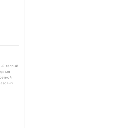
Распродажа
Пигменты
Разное
Перманент
ный тёплый
здания
третной
базовых