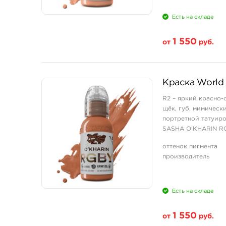
Есть на складе
1 550
от
руб.
Свойство
Краска World 
1 унция - 30 мл
R2 – яркий красно-
щёк, губ, мимическ
портретной татуиро
SASHA O'KHARIN RGBY
оттенок пигмента
производитель
Есть на складе
1 550
от
руб.