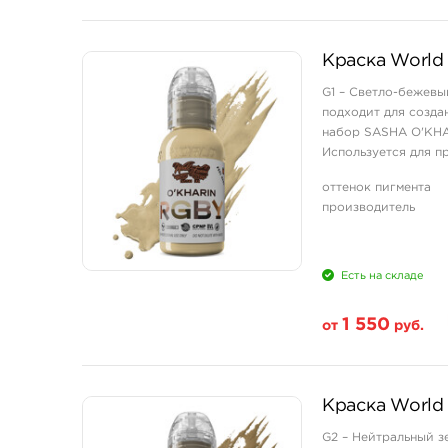
Свойство
Краска World 
1 унция - 30 мл
G1 – Светло-бежевы
подходит для созда
набор SASHA O'KHARI
Используется для п
при дневном и студи
оттенок пигмента
производитель
Есть на складе
1 550
от
руб.
Свойство
Краска World 
1 унция - 30 мл
G2 – Нейтральный з