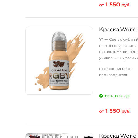
1 550
от
руб.
Свойство
Краска World 
1 унция - 30 мл
Y1 — Светло-жёлтый
световых участков,
остальными пигмент
уникальных красных
Set 16 . Также входит
оттенок пигмента
производитель
Есть на складе
1 550
от
руб.
Свойство
Краска World F