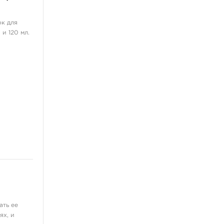
ок для
и 120 мл.
ать ее
ях, и