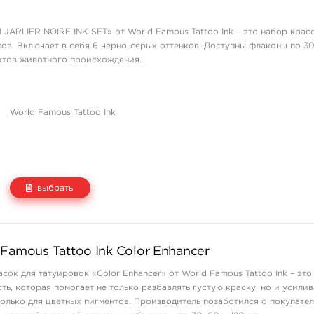
1 550 руб.
купить
JARLIER NOIRE INK SET» от World Famous Tattoo Ink – это набор крас
ов. Включает в себя 6 черно-серых оттенков. Доступны флаконы по 30 
ктов животного происхождения.
World Famous Tattoo Ink
выбрать
Цена
Количество
Famous Tattoo Ink Color Enhancer
7 400 руб.
купить
сок для татуировок «Color Enhancer» от World Famous Tattoo Ink – это
19 800 руб.
купить
ь, которая помогает не только разбавлять густую краску, но и усилив
только для цветных пигментов. Производитель позаботился о покупател