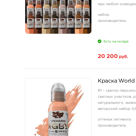
при любом освещен
смешанных и проше
набор
производитель
Есть на складе
20 200
руб.
Краска World 
R1 - светло-персик
светлых участков, 
натурального, живо
авторский набор SA
(мини-сет) .
оттенок пигмента
производитель