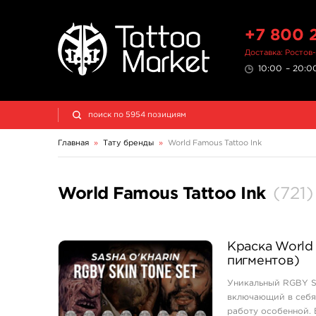
+7 800 
Доставка: Ростов
10:00 – 20:00
Главная
»
Тату бренды
»
World Famous Tattoo Ink
World Famous Tattoo Ink
(
721
)
Краска World 
пигментов)
Уникальный RGBY Sk
включающий в себя
работу особенной. 