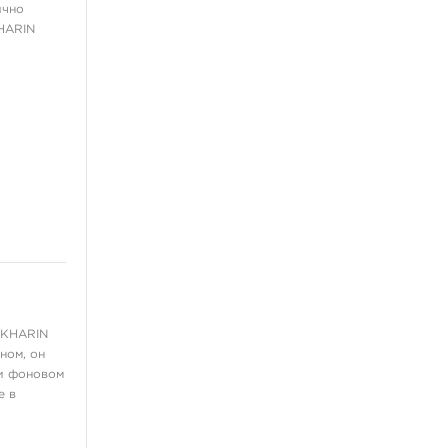
ично
Освещение
KHARIN
ещё 3
Пирсинг украшения
Для носа
Для пупка
В губу
В бровь
Для языка
ещё 3
Флэши, принты, наклейки
'KHARIN
Книги, скетч-буки
ном, он
 и фоновом
Выведение татуировок
е в
Сувениры