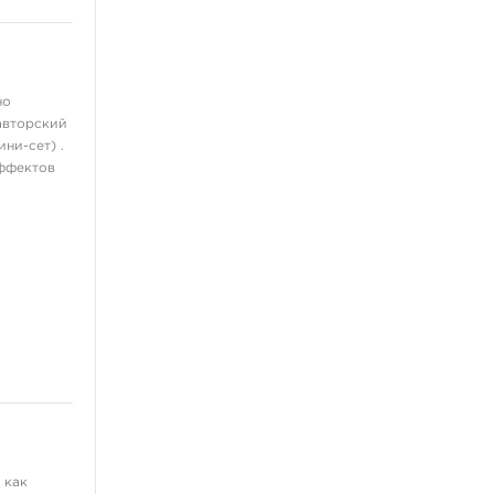
ещё 13
Перманентный макияж,
татуаж
но
Пигменты для татуажа
авторский
ни-сет) .
Машинки для
дермопигментации
эффектов
Картриджи для перманента
Тренировочные коврики
Выведение и осветление
татуажа
ещё 4
Мебель и фурнитура
Стулья
Холдеры
Рабочие станции
 как
Столы