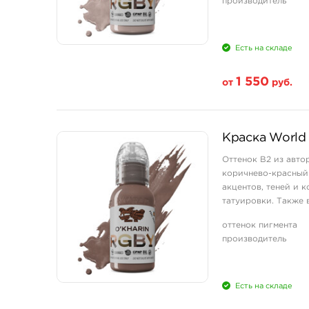
производитель
Есть на складе
1 550
от
руб.
Свойство
Краска World 
1 унция - 30 мл
Оттенок B2 из авто
коричнево-красный 
акцентов, теней и 
татуировки. Также в
тёмных те ...
оттенок пигмента
производитель
Есть на складе