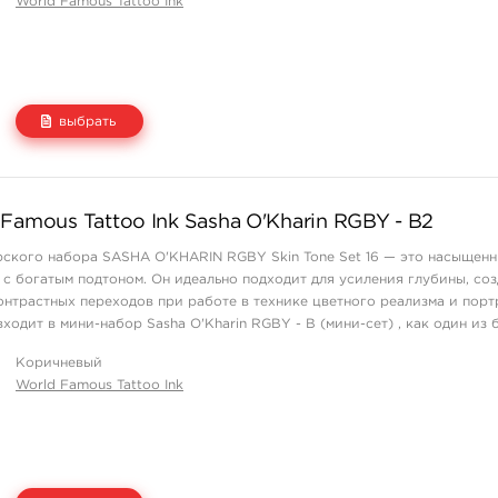
World Famous Tattoo Ink
выбрать
Цена
Количество
Famous Tattoo Ink Sasha O'Kharin RGBY - B2
1 550 руб.
купить
рского набора SASHA O'KHARIN RGBY Skin Tone Set 16 — это насыщен
с богатым подтоном. Он идеально подходит для усиления глубины, со
контрастных переходов при работе в технике цветного реализма и пор
ходит в мини-набор Sasha O'Kharin RGBY - B (мини-сет) , как один из 
Коричневый
World Famous Tattoo Ink