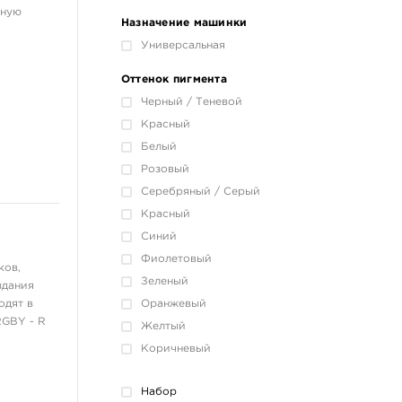
чную
Назначение машинки
Универсальная
Оттенок пигмента
Черный / Теневой
Красный
Белый
Розовый
Серебряный / Серый
Красный
Синий
Фиолетовый
ков,
Зеленый
здания
одят в
Оранжевый
RGBY - R
Желтый
Коричневый
Набор