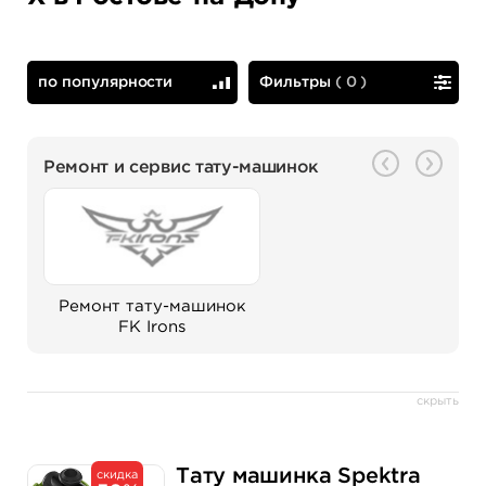
по популярности
Фильтры
(
0
)
по популярности
сначала дешевые
Ремонт и сервис тату-машинок
Ремонт тату-машинок
FK Irons
скрыть
Тату машинка Spektra
скидка