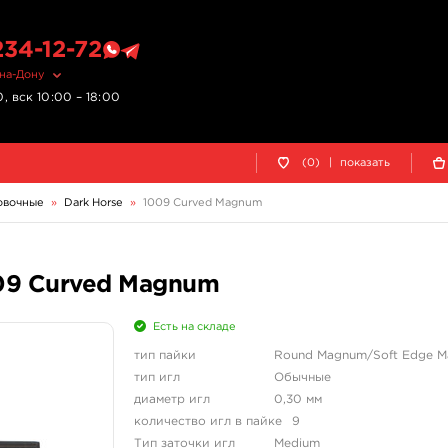
234-12-72
-на-Дону
, вск 10:00 – 18:00
(0)
|
показать
овочные
»
Dark Horse
»
1009 Curved Magnum
009 Curved Magnum
Есть на складе
тип пайки
Round Magnum/Soft Edge 
тип игл
Обычные
диаметр игл
0,30 мм
количество игл в пайке
9
Тип заточки игл
Medium