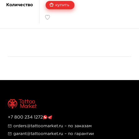
Количество
купить
+7 800 234 1272
orders@tattoomarket.ru
– по заказам
garant@tattoomarket.ru
– по гарантии