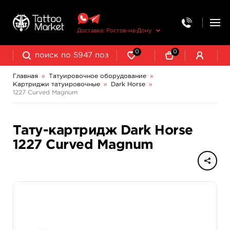
Доставка: Ростов-на-Дону
0
0
Главная
»
Татуировочное оборудование
»
Картриджи татуировочные
»
Dark Horse
»
Колпачки, подставки, миксеры для краски
Трансферная бумага и принадлежности
1227 Curved Magnum
Тату-картридж Dark Horse
1227 Curved Magnum