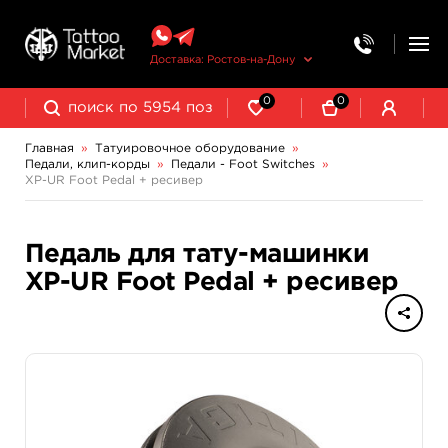
Доставка: Ростов-на-Дону
0
0
Главная
»
Татуировочное оборудование
»
Педали, клип-корды
»
Педали - Foot Switches
»
Колпачки, подставки, миксеры для краски
Трансферная бумага и принадлежности
XP-UR Foot Pedal + ресивер
Клип-корды - Clipcords
Педали - Foot Switches
Педаль для тату-машинки
XP-UR Foot Pedal + ресивер