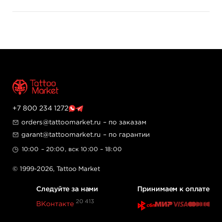
достаточно разорвать ее продольно на две половины
вручную.
Дополнительная информация:
● Всего в упаковке 200 шт.
● Общая длина защитной оболочки составляет 1 метр,
ширина — 5 см.
● Оттенок защиты Excalibur Black.
+7 800 234 1272
orders@tattoomarket.ru
– по заказам
garant@tattoomarket.ru
– по гарантии
10:00 – 20:00, вск 10:00 – 18:00
© 1999-2026,
Tattoo Market
Следуйте за нами
Принимаем к оплате
20 413
ВКонтакте