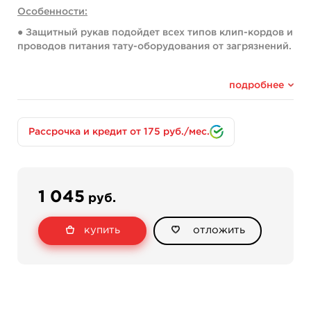
Особенности:
● Защитный рукав подойдет всех типов клип-кордов и
проводов питания тату-оборудования от загрязнений.
● Высокий уровень устойчивости к воздействию
спирта, масел, вазелина.
подробнее
● Устойчивость к механическим воздействиям и
нагрузкам.
Рассрочка и кредит от 175 руб./мес.
● Нижний слой рукава обладает антистатическими
свойствами, что позволяет без труда надеть ее на
любые провода.
● Подходит по размеру для всех машинок типа «pen».
1 045
руб.
● Защита имеет оптимальный размер для системы
фиксации на всех тату-машинках, имеющих клип-
купить
отложить
контакты.
● Защита не имеет шва, за счет чего исключается
раздражение при контактировании с кожей во время
процесса создания тату.
● Для быстрого снятия защитной оболочки