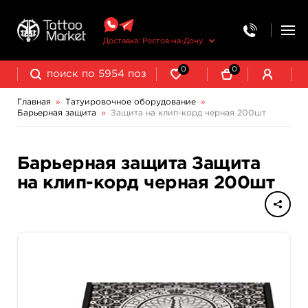
Доставка: Ростов-на-Дону
0
0
Главная
»
Татуировочное оборудование
»
Барьерная защита
»
Защита на клип-корд черная 200шт
Колпачки, подставки, миксеры для краски
Трансферная бумага и принадлежности
Барьерная защита Защита
на клип-корд черная 200шт