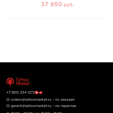
37 950
руб.
+7 800 234 1272
orders@tattoomarket.ru
– по заказам
garant@tattoomarket.ru
– по гарантии