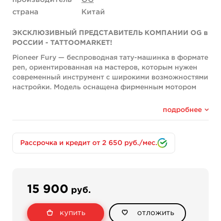
страна
Китай
ЭКСКЛЮЗИВНЫЙ ПРЕДСТАВИТЕЛЬ КОМПАНИИ OG в
РОССИИ - TATTOOMARKET!
Pioneer Fury — беспроводная тату-машинка в формате
pen, ориентированная на мастеров, которым нужен
современный инструмент с широкими возможностями
настройки. Модель оснащена фирменным мотором
OG Produce, ходом 4.0 мм и работает в диапазоне 5–
12 V, благодаря чему подходит для контуров,
подробнее
плотного прокраса и уверенной универсальной
работы в разных техниках.
Одна из главных особенностей Pioneer Fury —
Рассрочка и кредит от 2 650 руб./мес.
крупный цветной экран 1,47", который делает
управление машинкой более наглядным и удобным.
Интерфейс позволяет быстро переключаться между
тремя режимами работы: классической настройкой по
15 900
руб.
вольтажу, режимом частоты и dotting mode с 9
уровнями. Такая система даёт мастеру больше
контроля над поведением машинки и помогает точнее
купить
отложить
подстроить её под собственную технику.