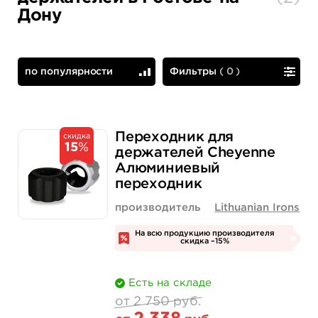
Дону
по популярности
Фильтры
(
0
)
по популярности
сначала дешевые
Переходник для
скидка
15
%
держателей Cheyenne
Алюминиевый
переходник
производитель
Lithuanian Irons
На всю продукцию производителя
скидка –15%
Есть на складе
от 2 750 руб.