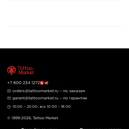
напряжения с шагом 0.1В. LED-индикатор показывает
оставшийся заряд — полная зарядка отображается
четырьмя делениями. Встроенный таймер рабочего
времени точен до минут и помогает отслеживать
продолжительность сеанса.
Технические характеристики
Тип: беспроводной аккумуляторный блок
Ёмкость батареи: 2400 мАч (3 x 800 мАч
литий-ионных аккумулятора)
Рабочее напряжение батареи: 3.7В
Время зарядки: 2-3 часа
Дисплей: LCD (выходное напряжение, заряд
батареи, время работы)
+7 800 234 1272
Управление: кнопки "O", "+", "-"
orders@tattoomarket.ru
– по заказам
Индикатор заряда: LED (4 деления при полной
зарядке)
garant@tattoomarket.ru
– по гарантии
Таймер рабочего времени: точность до минут
10:00 – 20:00, вск 10:00 – 18:00
Комплектация
© 1999-2026,
Tattoo Market
Беспроводной аккумуляторный блок — 1 шт.
USB-кабель для зарядки — 1 шт.